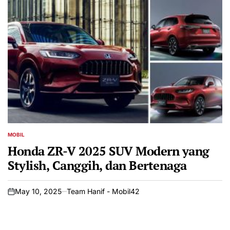
MOBIL
POSTED
IN
Honda ZR-V 2025 SUV Modern yang
Stylish, Canggih, dan Bertenaga
May 10, 2025
Team Hanif - Mobil42
on