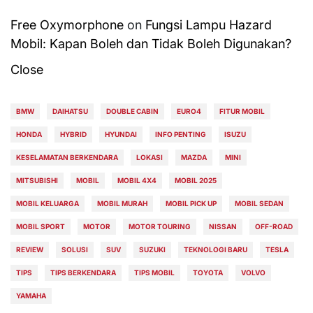
Free Oxymorphone
on
Fungsi Lampu Hazard
Mobil: Kapan Boleh dan Tidak Boleh Digunakan?
Close
BMW
DAIHATSU
DOUBLE CABIN
EURO4
FITUR MOBIL
HONDA
HYBRID
HYUNDAI
INFO PENTING
ISUZU
KESELAMATAN BERKENDARA
LOKASI
MAZDA
MINI
MITSUBISHI
MOBIL
MOBIL 4X4
MOBIL 2025
MOBIL KELUARGA
MOBIL MURAH
MOBIL PICK UP
MOBIL SEDAN
MOBIL SPORT
MOTOR
MOTOR TOURING
NISSAN
OFF-ROAD
REVIEW
SOLUSI
SUV
SUZUKI
TEKNOLOGI BARU
TESLA
TIPS
TIPS BERKENDARA
TIPS MOBIL
TOYOTA
VOLVO
YAMAHA