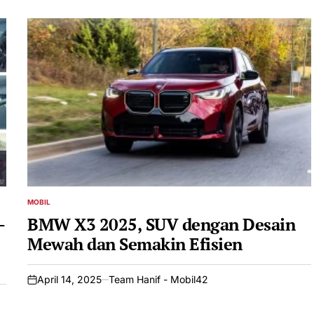
MOBIL
POSTED
IN
–
BMW X3 2025, SUV dengan Desain
Mewah dan Semakin Efisien
April 14, 2025
Team Hanif - Mobil42
on