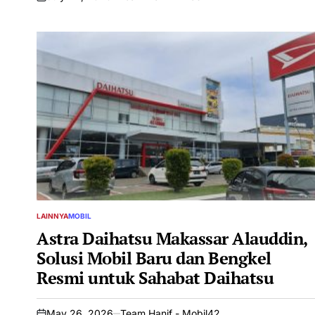
on
LAINNYA
MOBIL
POSTED
IN
Astra Daihatsu Makassar Alauddin,
Solusi Mobil Baru dan Bengkel
Resmi untuk Sahabat Daihatsu
May 26, 2026
Team Hanif - Mobil42