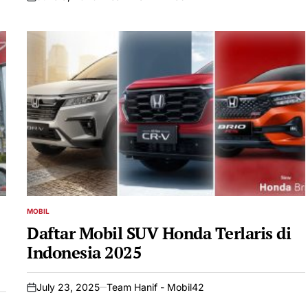
on
MOBIL
POSTED
IN
Daftar Mobil SUV Honda Terlaris di
Indonesia 2025
July 23, 2025
Team Hanif - Mobil42
on