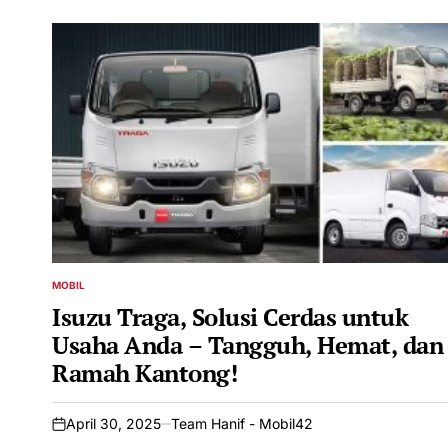
MOBIL
POSTED
IN
Isuzu Traga, Solusi Cerdas untuk
Usaha Anda – Tangguh, Hemat, dan
Ramah Kantong!
April 30, 2025
Team Hanif - Mobil42
on