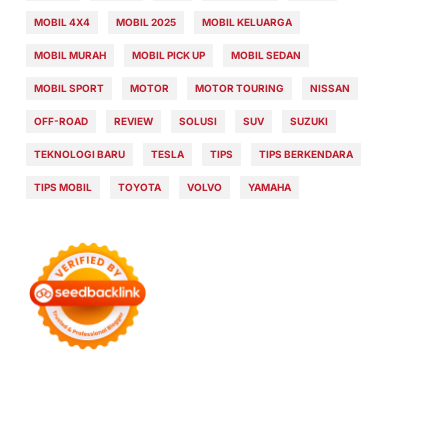
MOBIL 4X4
MOBIL 2025
MOBIL KELUARGA
MOBIL MURAH
MOBIL PICK UP
MOBIL SEDAN
MOBIL SPORT
MOTOR
MOTOR TOURING
NISSAN
OFF-ROAD
REVIEW
SOLUSI
SUV
SUZUKI
TEKNOLOGI BARU
TESLA
TIPS
TIPS BERKENDARA
TIPS MOBIL
TOYOTA
VOLVO
YAMAHA