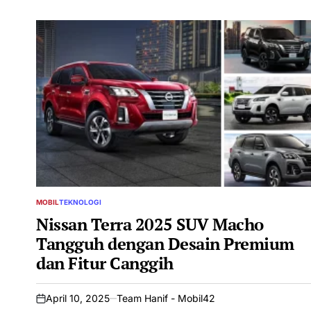
MOBIL
TEKNOLOGI
POSTED
IN
Nissan Terra 2025 SUV Macho
Tangguh dengan Desain Premium
dan Fitur Canggih
April 10, 2025
Team Hanif - Mobil42
on