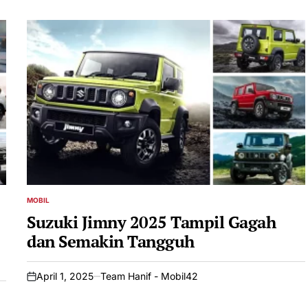
MOBIL
POSTED
IN
Suzuki Jimny 2025 Tampil Gagah
dan Semakin Tangguh
April 1, 2025
Team Hanif - Mobil42
on