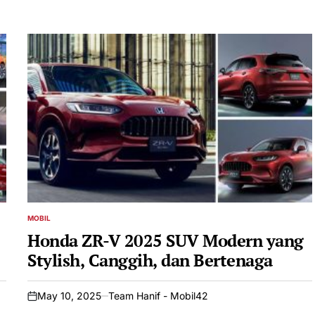
MOBIL
POSTED
IN
Honda ZR-V 2025 SUV Modern yang
Stylish, Canggih, dan Bertenaga
May 10, 2025
Team Hanif - Mobil42
on