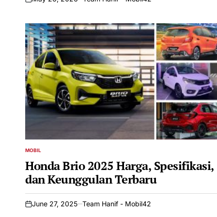
on
MOBIL
POSTED
IN
Honda Brio 2025 Harga, Spesifikasi,
dan Keunggulan Terbaru
June 27, 2025
Team Hanif - Mobil42
on