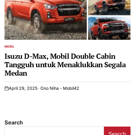
MOBIL
POSTED
IN
Isuzu D-Max, Mobil Double Cabin
Tangguh untuk Menaklukkan Segala
Medan
April 29, 2025
Ono Niha - Mobil42
on
Search
Search