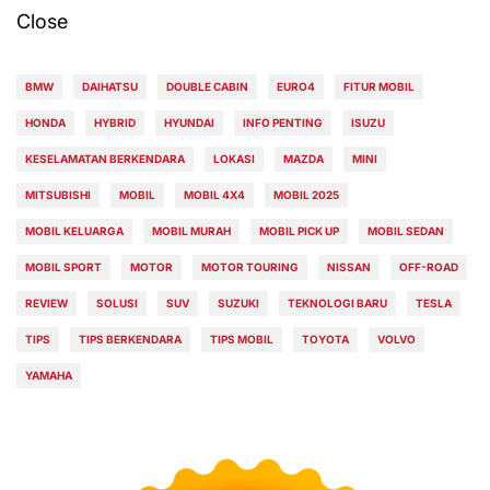
Close
BMW
DAIHATSU
DOUBLE CABIN
EURO4
FITUR MOBIL
HONDA
HYBRID
HYUNDAI
INFO PENTING
ISUZU
KESELAMATAN BERKENDARA
LOKASI
MAZDA
MINI
MITSUBISHI
MOBIL
MOBIL 4X4
MOBIL 2025
MOBIL KELUARGA
MOBIL MURAH
MOBIL PICK UP
MOBIL SEDAN
MOBIL SPORT
MOTOR
MOTOR TOURING
NISSAN
OFF-ROAD
REVIEW
SOLUSI
SUV
SUZUKI
TEKNOLOGI BARU
TESLA
TIPS
TIPS BERKENDARA
TIPS MOBIL
TOYOTA
VOLVO
YAMAHA