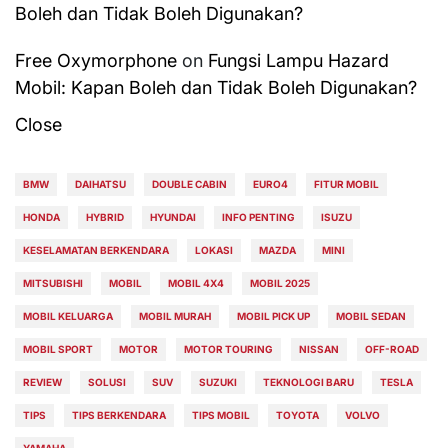
Boleh dan Tidak Boleh Digunakan?
Free Oxymorphone
on
Fungsi Lampu Hazard
Mobil: Kapan Boleh dan Tidak Boleh Digunakan?
Close
BMW
DAIHATSU
DOUBLE CABIN
EURO4
FITUR MOBIL
HONDA
HYBRID
HYUNDAI
INFO PENTING
ISUZU
KESELAMATAN BERKENDARA
LOKASI
MAZDA
MINI
MITSUBISHI
MOBIL
MOBIL 4X4
MOBIL 2025
MOBIL KELUARGA
MOBIL MURAH
MOBIL PICK UP
MOBIL SEDAN
MOBIL SPORT
MOTOR
MOTOR TOURING
NISSAN
OFF-ROAD
REVIEW
SOLUSI
SUV
SUZUKI
TEKNOLOGI BARU
TESLA
TIPS
TIPS BERKENDARA
TIPS MOBIL
TOYOTA
VOLVO