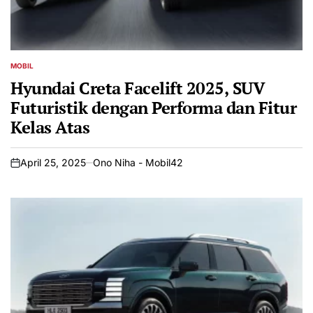
MOBIL
POSTED
IN
Hyundai Creta Facelift 2025, SUV
Futuristik dengan Performa dan Fitur
Kelas Atas
April 25, 2025
Ono Niha - Mobil42
on