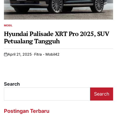
MOBIL
POSTED
IN
Hyundai Palisade XRT Pro 2025, SUV
Petualang Tangguh
April 21, 2025
Fitra - Mobil42
on
Search
Search
Postingan Terbaru