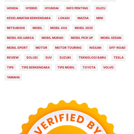
HONDA
HYBRID
HYUNDAI
INFO PENTING
ISUZU
KESELAMATAN BERKENDARA
LOKASI
MAZDA
MINI
MITSUBISHI
MOBIL
MOBIL 4X4
MOBIL 2025
MOBIL KELUARGA
MOBIL MURAH
MOBIL PICK UP
MOBIL SEDAN
MOBIL SPORT
MOTOR
MOTOR TOURING
NISSAN
OFF-ROAD
REVIEW
SOLUSI
SUV
SUZUKI
TEKNOLOGI BARU
TESLA
TIPS
TIPS BERKENDARA
TIPS MOBIL
TOYOTA
VOLVO
YAMAHA