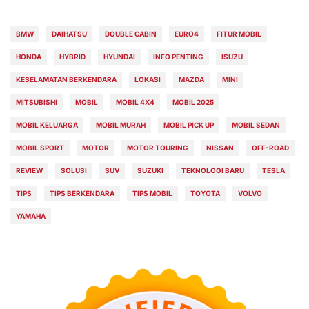
BMW
DAIHATSU
DOUBLE CABIN
EURO4
FITUR MOBIL
HONDA
HYBRID
HYUNDAI
INFO PENTING
ISUZU
KESELAMATAN BERKENDARA
LOKASI
MAZDA
MINI
MITSUBISHI
MOBIL
MOBIL 4X4
MOBIL 2025
MOBIL KELUARGA
MOBIL MURAH
MOBIL PICK UP
MOBIL SEDAN
MOBIL SPORT
MOTOR
MOTOR TOURING
NISSAN
OFF-ROAD
REVIEW
SOLUSI
SUV
SUZUKI
TEKNOLOGI BARU
TESLA
TIPS
TIPS BERKENDARA
TIPS MOBIL
TOYOTA
VOLVO
YAMAHA