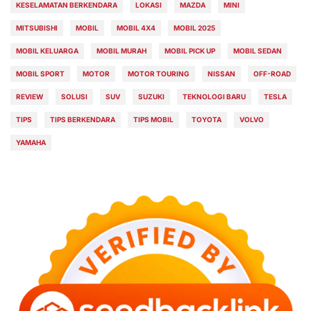
KESELAMATAN BERKENDARA
LOKASI
MAZDA
MINI
MITSUBISHI
MOBIL
MOBIL 4X4
MOBIL 2025
MOBIL KELUARGA
MOBIL MURAH
MOBIL PICK UP
MOBIL SEDAN
MOBIL SPORT
MOTOR
MOTOR TOURING
NISSAN
OFF-ROAD
REVIEW
SOLUSI
SUV
SUZUKI
TEKNOLOGI BARU
TESLA
TIPS
TIPS BERKENDARA
TIPS MOBIL
TOYOTA
VOLVO
YAMAHA