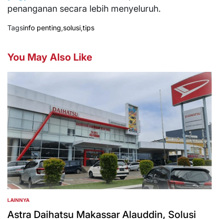
penanganan secara lebih menyeluruh.
Tags
info penting
,
solusi
,
tips
You May Also Like
LAINNYA
POSTED
IN
Astra Daihatsu Makassar Alauddin, Solusi