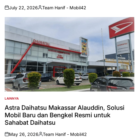
July 22, 2026
Team Hanif - Mobil42
on
Posted
by
LAINNYA
POSTED
IN
Astra Daihatsu Makassar Alauddin, Solusi
Mobil Baru dan Bengkel Resmi untuk
Sahabat Daihatsu
May 26, 2026
Team Hanif - Mobil42
on
Posted