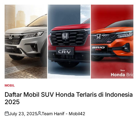
by
MOBIL
POSTED
IN
Daftar Mobil SUV Honda Terlaris di Indonesia
2025
July 23, 2025
Team Hanif - Mobil42
on
Posted
by