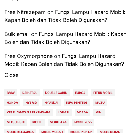
Free Nitrazepam
on
Fungsi Lampu Hazard Mobil:
Kapan Boleh dan Tidak Boleh Digunakan?
Bulk email
on
Fungsi Lampu Hazard Mobil: Kapan
Boleh dan Tidak Boleh Digunakan?
Free Oxymorphone
on
Fungsi Lampu Hazard
Mobil: Kapan Boleh dan Tidak Boleh Digunakan?
Close
BMW
DAIHATSU
DOUBLE CABIN
EURO4
FITUR MOBIL
HONDA
HYBRID
HYUNDAI
INFO PENTING
ISUZU
KESELAMATAN BERKENDARA
LOKASI
MAZDA
MINI
MITSUBISHI
MOBIL
MOBIL 4X4
MOBIL 2025
MOBIL KELUARGA
MOBIL MURAH
MOBIL PICK UP
MOBIL SEDAN