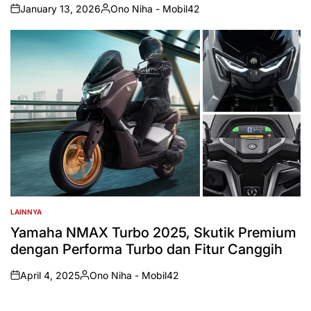
January 13, 2026
Ono Niha - Mobil42
on
Posted
by
LAINNYA
POSTED
IN
Yamaha NMAX Turbo 2025, Skutik Premium
dengan Performa Turbo dan Fitur Canggih
April 4, 2025
Ono Niha - Mobil42
on
Posted
by