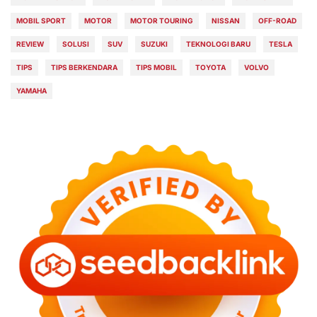
MOBIL SPORT
MOTOR
MOTOR TOURING
NISSAN
OFF-ROAD
REVIEW
SOLUSI
SUV
SUZUKI
TEKNOLOGI BARU
TESLA
TIPS
TIPS BERKENDARA
TIPS MOBIL
TOYOTA
VOLVO
YAMAHA