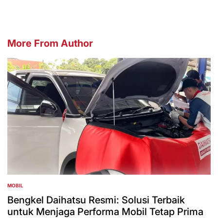
More From Author
MOBIL
POSTED
IN
Bengkel Daihatsu Resmi: Solusi Terbaik
untuk Menjaga Performa Mobil Tetap Prima